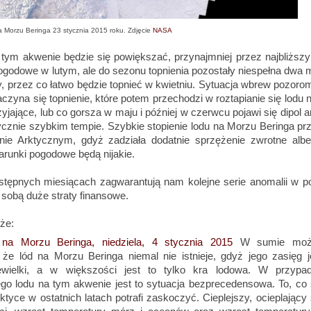
 Morzu Beringa 23 stycznia 2015 roku. Zdjęcie
NASA
tym akwenie będzie się powiększać, przynajmniej przez najbliższy 
godowe w lutym, ale do sezonu topnienia pozostały niespełna dwa m
, przez co łatwo będzie topnieć w kwietniu. Sytuacja wbrew pozorom
czyna się topnienie, które potem przechodzi w roztapianie się lodu
jające, lub co gorsza w maju i później w czerwcu pojawi się dipol 
tycznie szybkim tempie. Szybkie stopienie lodu na Morzu Beringa pr
ie Arktycznym, gdyż zadziała dodatnie sprzężenie zwrotne albe
arunki pogodowe będą nijakie.
astępnych miesiącach zagwarantują nam kolejne serie anomalii w po
 sobą duże straty finansowe.
że:
 na Morzu Beringa, niedziela, 4 stycznia 2015
W sumie moż
, że lód na Morzu Beringa niemal nie istnieje, gdyż jego zasięg j
ewielki, a w większości jest to tylko kra lodowa. W przypa
go lodu na tym akwenie jest to sytuacja bezprecedensowa. To, co 
ktyce w ostatnich latach potrafi zaskoczyć. Cieplejszy, ocieplający 