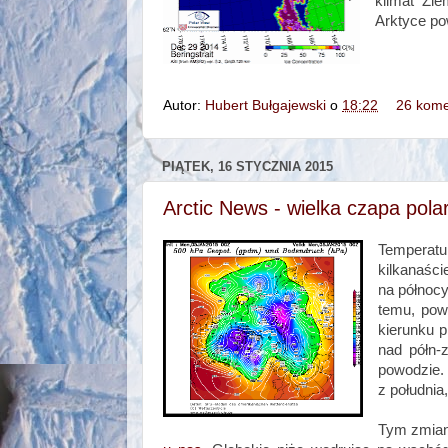
klimat Zi
Arktyce pow
Autor:
Hubert Bułgajewski
o
18:22
26 kome
PIĄTEK, 16 STYCZNIA 2015
Arctic News - wielka czapa pola
Temperat
kilkanaści
na północy
temu, pow
kierunku 
nad półn-
powodzie. 
z południa
Tym zmian