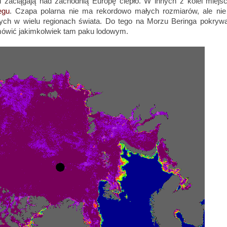
 zaciągają nad zachodnią Europę ciepło. W innych z kolei miejsc
egu
. Czapa polarna nie ma rekordowo małych rozmiarów, ale nie 
wych w wielu regionach świata. Do tego na Morzu Beringa pokryw
 mówić jakimkolwiek tam paku lodowym.