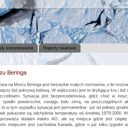
dy komentowania
Raporty naukowe
zu Beringa
owa na Morzu Beringa jest niezwykle małych rozmiarów, o ile można
jszy lód pokrywą lodową. W większości jest to dryfująca kra i lód
zczelinami. Sytuacja jest bezprecedensowa, gdyż choć w innyc
ę spadki powierzchni, zasięgu lodu zimą, na poszczególnych 
 to w tym wypadku sytuacja jest permanentna - już od połowy grudni
ok pokazane są odchylenia temperatury od średniej 1979-2000. W
 przeważa dodatni indeks AO, ale są miejsca gdzie jest cieplej
kim miejscem jest zachodnia Kanada, gdzie o już kilku tygodni w