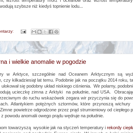
emi, wzrost temperatury mórz i oceanów oraz wzrost temperatur
odują szybsze niż kiedyś topnienie lodu...
ntarzy:
rna i wielkie anomalie w pogodzie
ury w Arktyce, szczególnie nad Oceanem Arktycznym są wyż
e, czy kilkadziesiąt lat temu. Podobnie jak na początku 2014 roku, ta
 ulokował się podobny układ niskiego ciśnienia. Wir polarny, podobni
odują ucieczkę zimna z Arktyki na południe, nad USA. Obracają
przeciwnym do ruchu wskazówek zegara wir przyczynia się do pow
zach. Atlantykiem potężnych sztormów, które przynoszą wichury i
Zimne powietrze odgrodzone przez prąd strumieniowy od ciepłego p
, z powodu anomalii owego prądu wędruje na południe.
om towarzyszą wysokie jak na styczeń temperatury i
rekordy ciepł