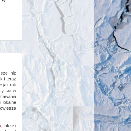
y w
sze niż
k i teraz
e jak rok
cy się w
stawania
 lokalne
owietrza
a
, także i