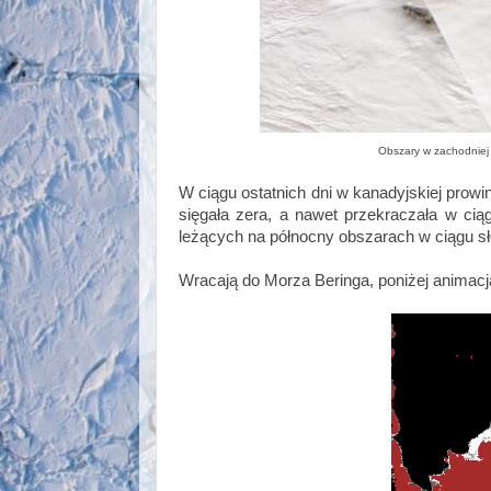
Obszary w zachodniej 
W ciągu ostatnich dni w kanadyjskiej prowi
sięgała zera, a nawet przekraczała w cią
leżących na północny obszarach w ciągu s
Wracają do Morza Beringa, poniżej animac