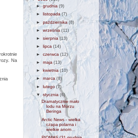
►
grudnia
(9)
►
listopada
(7)
►
października
(8)
►
września
(11)
►
sierpnia
(13)
►
lipca
(14)
rokrotnie
►
czerwca
(12)
rozy. Na
►
maja
(13)
►
kwietnia
(10)
►
marca
(8)
znia
►
lutego
(7)
▼
stycznia
(6)
Dramatycznie mało
lodu na Morzu
Beringa
Arctic News - wielka
czapa polarna i
wielkie anom...
PIOMAS (31 grudnia