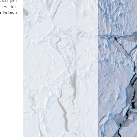
ach jest
jest też
a lodowa