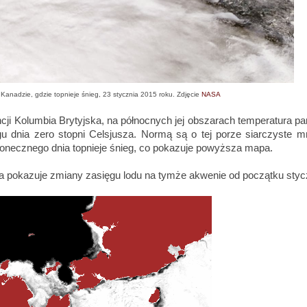
Kanadzie, gdzie topnieje śnieg, 23 stycznia 2015 roku. Zdjęcie
NASA
ncji Kolumbia Brytyjska, na północnych jej obszarach temperatura pa
gu dnia zero stopni Celsjusza. Normą są o tej porze siarczyste m
łonecznego dnia topnieje śnieg, co pokazuje powyższa mapa.
ja pokazuje zmiany zasięgu lodu na tymże akwenie od początku styc