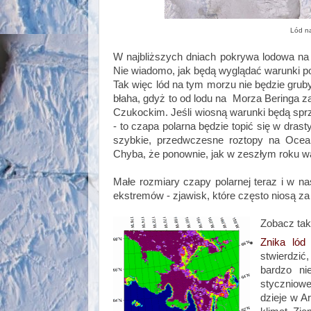
Lód na
W najbliższych dniach pokrywa lodowa na 
Nie wiadomo, jak będą wyglądać warunki po
Tak więc lód na tym morzu nie będzie gruby
błaha, gdyż to od lodu na Morza Beringa za
Czukockim. Jeśli wiosną warunki będą sprzy
- to czapa polarna będzie topić się w dras
szybkie, przedwczesne roztopy na Ocean
Chyba, że ponownie, jak w zeszłym roku w
Małe rozmiary czapy polarnej teraz i w n
ekstremów - zjawisk, które często niosą za
Zobacz tak
Znika lód
stwierdzić
bardzo ni
styczniowe
dzieje w Ar