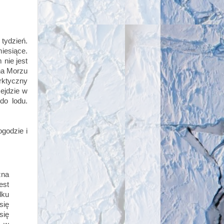
tydzień.
iesiące.
 nie jest
 na Morzu
arktyczny
zejdzie w
do lodu.
godzie i
na
est
dku
się
się