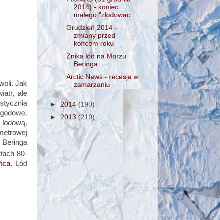
2014) - koniec
małego "zlodowac...
Grudzień 2014 -
zmiany przed
końcem roku
Znika lód na Morzu
Beringa
Arctic News - recesja w
woli. Jak
zamarzaniu
iatr, ale
 stycznia
►
2014
(190)
ogodowe.
►
2013
(219)
a lodową,
metrowej
 Beringa
atach 80-
ńca
.
L
ód