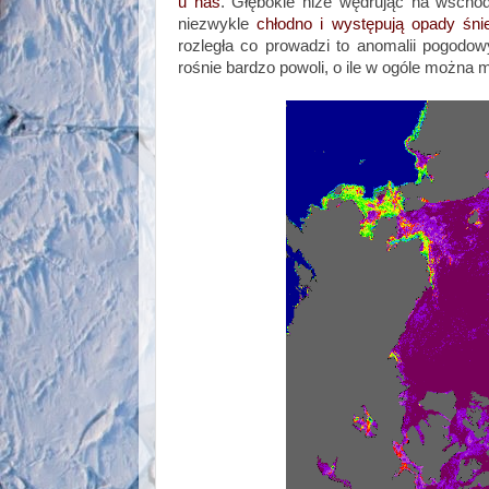
u nas
. Głębokie niże wędrując na wschód
niezwykle
chłodno i występują opady śni
rozległa co prowadzi to anomalii pogodo
rośnie bardzo powoli, o ile w ogóle można