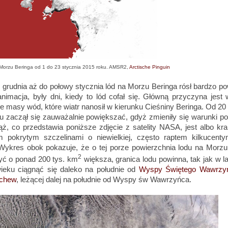
Morzu Beringa od 1 do 23 stycznia 2015 roku. AMSR2,
Arctische Pinguin
grudnia aż do połowy stycznia lód na Morzu Beringa rósł bardzo po
nimacja, były dni, kiedy to lód cofał się. Główną przyczyna jest w
łe masy wód, które wiatr nanosił w kierunku Cieśniny Beringa. Od 20
u zaczął się zauważalnie powiększać, gdyż zmieniły się warunki p
ąż, co przedstawia poniższe zdjęcie z satelity NASA, jest albo kr
m pokrytym szczelinami o niewielkiej, często raptem kilkucenty
 Wykres obok pokazuje, że o tej porze powierzchnia lodu na Morzu
2
yć o ponad 200 tys. km
większa, granica lodu powinna, tak jak w l
ieku ciągnąć się daleko na południe od
Wyspy Świętego Wawrzy
tchew
, leżącej dalej na południe od Wyspy św Wawrzyńca.