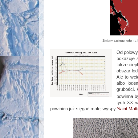
Zmiany zasięgu lodu na 
Od połowy 
pokazuje a
także ciep
obszar lod
Ale to wci
albo lode
grubości.
powinna b
tych XX w
powinien już sięgać małej wyspy
Saint Mat