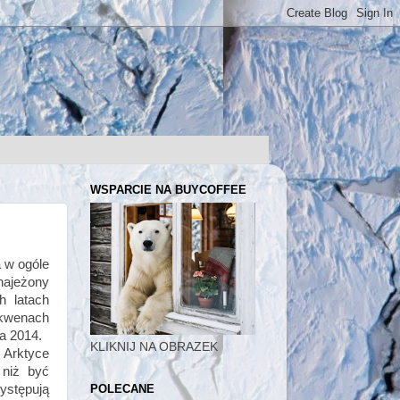
WSPARCIE NA BUYCOFFEE
 w ogóle
 najeżony
h latach
akwenach
a 2014.
KLIKNIJ NA OBRAZEK
 Arktyce
 niż być
POLECANE
ystępują