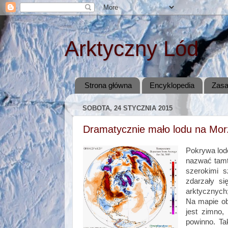
Arktyczny Lód
Strona główna
Encyklopedia
Zasa
SOBOTA, 24 STYCZNIA 2015
Dramatycznie mało lodu na Mor
Pokrywa lod
nazwać tamte
szerokimi s
zdarzały si
arktycznych;
Na mapie ob
jest zimno,
powinno. Ta